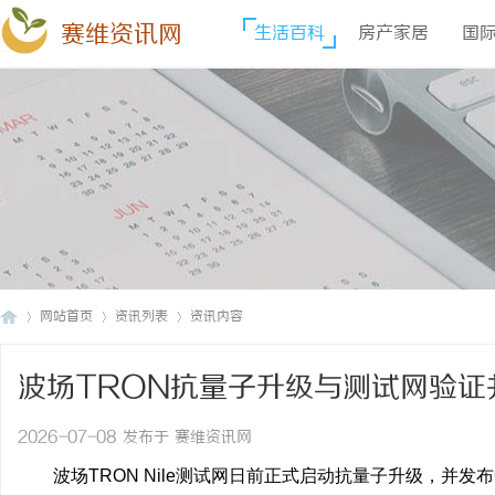
赛维资讯网
生活百科
房产家居
国
网站首页
资讯列表
资讯内容
波场TRON抗量子升级与测试网验
赛
›
›
›
地
2026-07-08 发布于 赛维资讯网
波场TRON Nile测试网日前正式启动抗量子升级，并发布Great